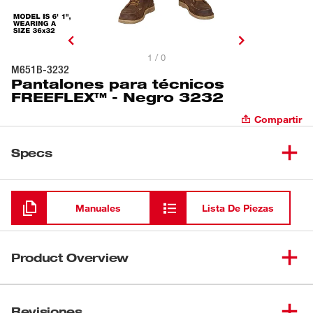
1 / 0
M651B-3232
Pantalones para técnicos
FREEFLEX™ - Negro 3232
Compartir
Specs
Cargando
Manuales
Lista De Piezas
Product Overview
Parte de nuestra colección FREEFLEX™, los pantalones
para técnicos están HECHOS PARA EL MOVIMIENTO.
Revisiones