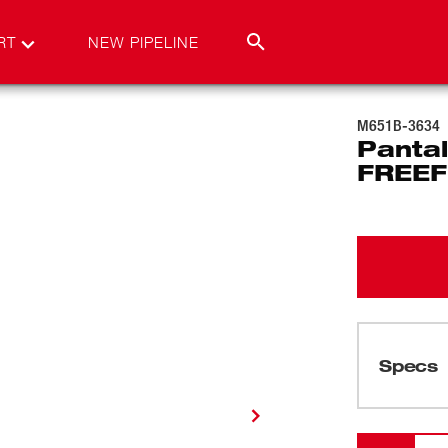
RT
NEW PIPELINE
M651B-3634
Panta
FREEF
Specs
Cargando