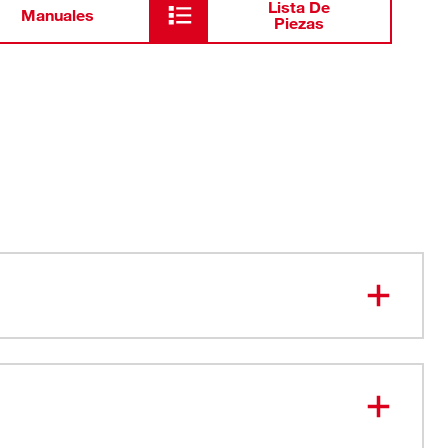
Lista De
Manuales
Piezas
ra moverse libremente en el trabajo
.5 oz de nylon/spandex duradera y elástica
al viento y al agua