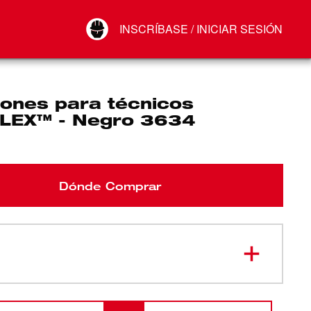
Your Account
INSCRÍBASE / INICIAR SESIÓN
Conectar
Cerrar sesión
lones para técnicos
LEX™ - Negro 3634
Dónde Comprar