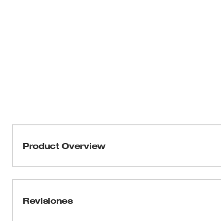
Product Overview
Parte de nuestra colección FREEFLEX™, los pantalon
MOVIMIENTO. Diseñados con una mezcla de 7.5 oz de nyl
nuestros pantalones para técnicos FREEFLEX™ se estira
Revisiones
sin sacrificar la durabilidad. Hecha con una cintura el
enganche de herramientas y bajo de la pierna reforzadas 