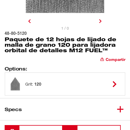
1 / 0
48-80-5120
Paquete de 12 hojas de lijado de
malla de grano 120 para lijadora
orbital de detalles M12 FUEL™
Compartir
Options
:
Grit
:
120
Specs
Cargando