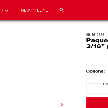
RT
NEW PIPELINE
49-16-2886
Paque
3/16”
Options
:
Di