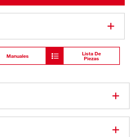
Lista De
Manuales
Piezas
ido para menos tiempo de inactividad
adena limpios y afilados
ero, vida útil prolongada