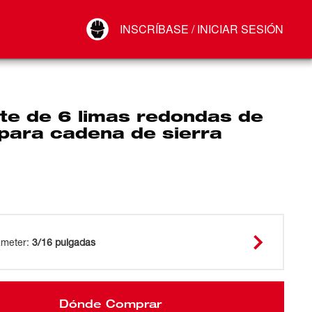
Your Account
INSCRÍBASE / INICIAR SESIÓN
Conectar
Cerrar sesión
te de 6 limas redondas de
 para cadena de sierra
ameter
:
3/16 pulgadas
Dónde Comprar