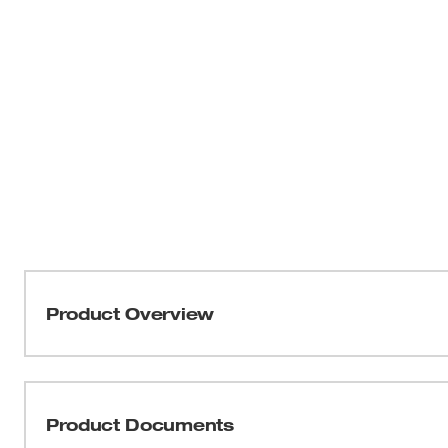
Product Overview
Nuestro paquete de 6 limas redondas de 3/16" para cade
menos tiempo de inactividad y produce bordes de cadena
archivos están hechos de acero duradero para una vida 
Product Documents
para usar con cadenas de sierra con un paso de 0.325".