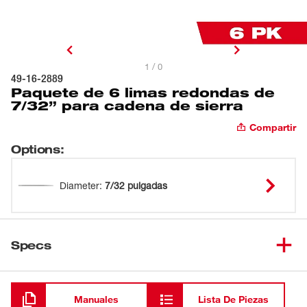
1 / 0
49-16-2889
Paquete de 6 limas redondas de
7/32” para cadena de sierra
Compartir
Options
:
Diameter
:
7/32 pulgadas
Specs
Cargando
Manuales
Lista De Piezas