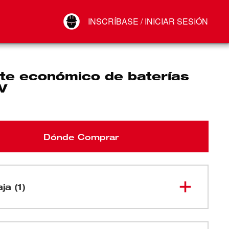
Your Account
INSCRÍBASE / INICIAR SESIÓN
Conectar
Cerrar sesión
te económico de baterías
V
Dónde Comprar
ja (1)