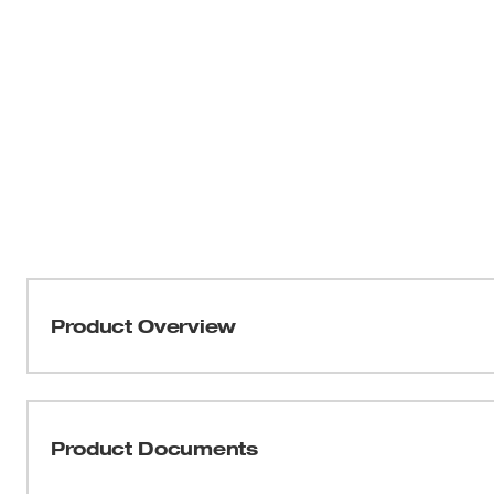
Product Overview
La fuente de energía sólida para todas las herramientas
de energía confiable, la batería de 18 voltios de Milwau
capacidad de 2.4 amperios por hora, esta batería de N
Product Documents
útil prolongada para que usted pueda trabajar más tiemp
memoria, por lo que la capacidad completa de la baterí