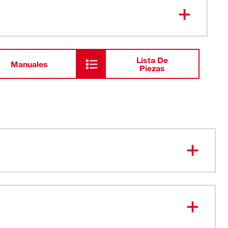
Paquete económico de baterías de
48-11-
2232
18 V
Lista De
Manuales
Piezas
máxima calidad: brindan máximo rendimiento y una vida
atería prolongada
de memoria: La capacidad total de la batería de NiCd de
e está disponible