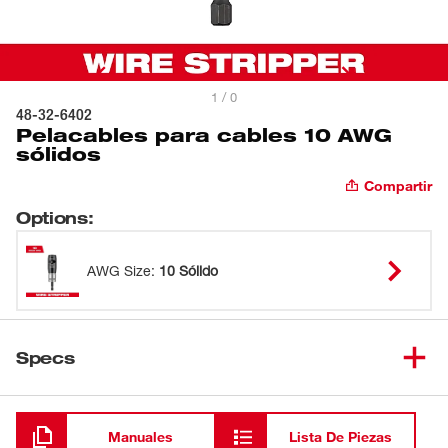
1 / 0
48-32-6402
Pelacables para cables 10 AWG
sólidos
Compartir
Options
:
AWG Size
:
10 Sólido
Specs
Cargando
Manuales
Lista De Piezas