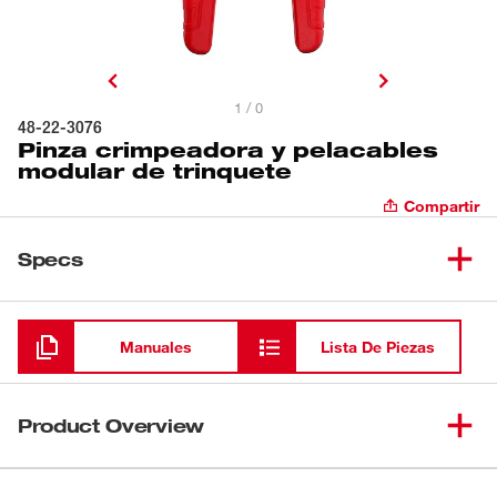
1 / 0
48-22-3076
Pinza crimpeadora y pelacables
modular de trinquete
Compartir
Specs
Cargando
Manuales
Lista De Piezas
Product Overview
Nuestra pinza crimpeadora y pelacables modular de