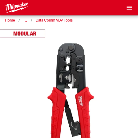
…
Home
Data Comm VDV Tools