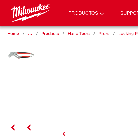
PRODUCTOS
SUPPO
Home
…
Products
Hand Tools
Pliers
Locking Pl