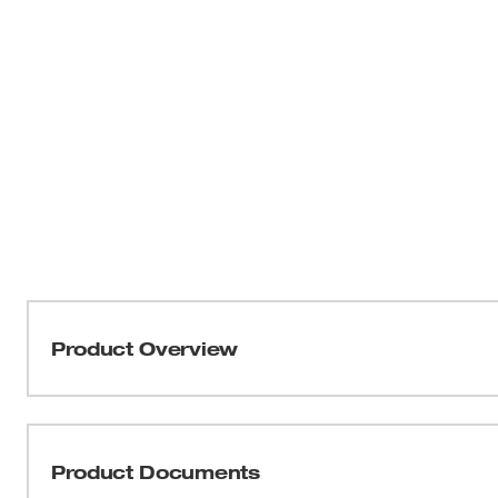
Product Overview
Las pinzas con escarificador de ajuste rápido de Milwau
el mercado con mangos de acero epuestos para eliminar
Las pinzas con escarificador de ajuste rápido también
Product Documents
maquinadas para un calce preciso, y un diseño de acero 