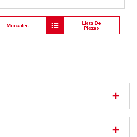
Lista De
Manuales
Piezas
scariado expuestos - Conducto de hasta 1" (patente
e cabeza escariadora - Elimina los bordes ásperos de