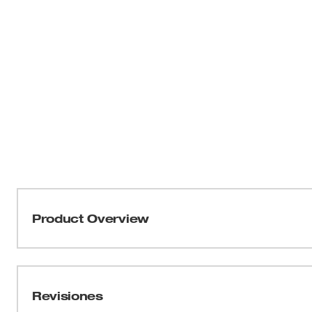
Product Overview
Nuestras pinzas de anillos de presión convertibles de 0
completamente de metal que cambia rápidamente entre m
completamente de metal es más duradero que la compe
Revisiones
proporciona la capacidad de soportar entornos difícile