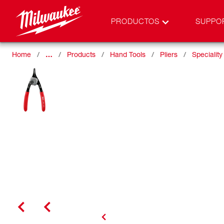
PRODUCTOS
SUPPO
Home
…
Products
Hand Tools
Pliers
Speciality