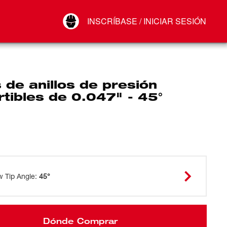
Your Account
INSCRÍBASE / INICIAR SESIÓN
Conectar
Cerrar sesión
 de anillos de presión
tibles de 0.047" - 45°
w Tip Angle
:
45°
Dónde Comprar