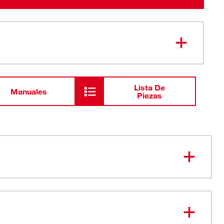
Lista De
Manuales
Piezas
más fácil: Dial antideslizante
ra: Dial completamente de metal
 antideslizante de baño doble