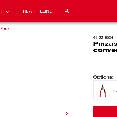
RT
NEW PIPELINE
 Pliers
48-22-6534
Pinzas
conver
Options
:
Ja