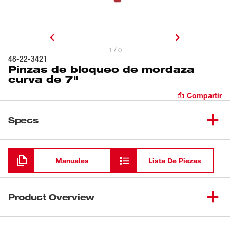
1 / 0
48-22-3421
Pinzas de bloqueo de mordaza
curva de 7"
Compartir
Specs
Cargando
Manuales
Lista De Piezas
Product Overview
Las herramientas de bloqueo Torque Lock™ de