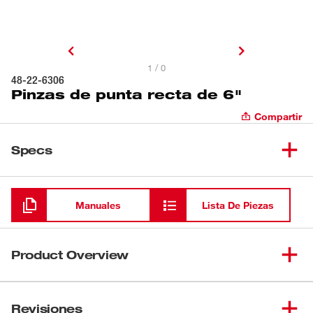
1 / 0
48-22-6306
Pinzas de punta recta de 6"
Compartir
Specs
Cargando
Manuales
Lista De Piezas
Product Overview
Las pinzas de punta recta REAM & PUNCH™ de 6" de
Milwaukee® incorporan asas de metal expuestas
Revisiones