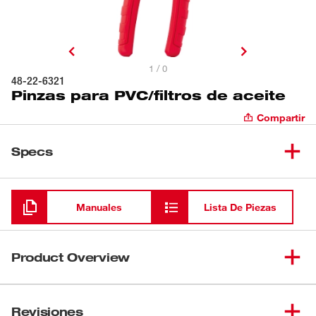
1 / 0
48-22-6321
Pinzas para PVC/filtros de aceite
Compartir
Specs
Cargando
Manuales
Lista De Piezas
Product Overview
Las pinzas para PVC/filtros de aceite de Milwaukee
cuentan con mordazas para tener una durabilidad
Revisiones