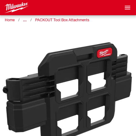
…
Home
PACKOUT Tool Box Attachments