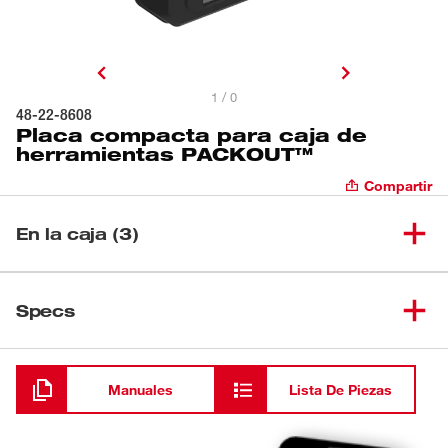
1 / 0
48-22-8608
Placa compacta para caja de
herramientas PACKOUT™
Compartir
En la caja (3)
Montaje para accesorios para
(
2
)
caja de herramientas
48-22-8601
Specs
PACKOUT™
Cargando
Placa compacta para caja de
(
1
)
48-22-8608
herramientas PACKOUT™
Manuales
Lista De Piezas