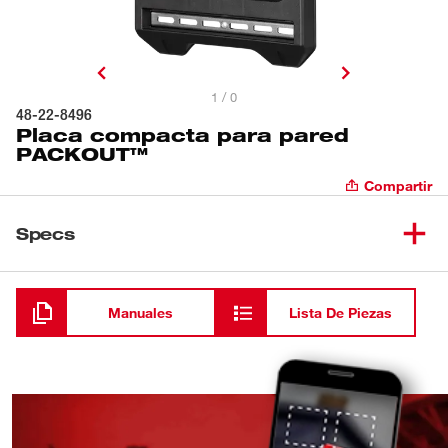
1 / 0
48-22-8496
Placa compacta para pared
PACKOUT™
Compartir
Specs
Cargando
Manuales
Lista De Piezas