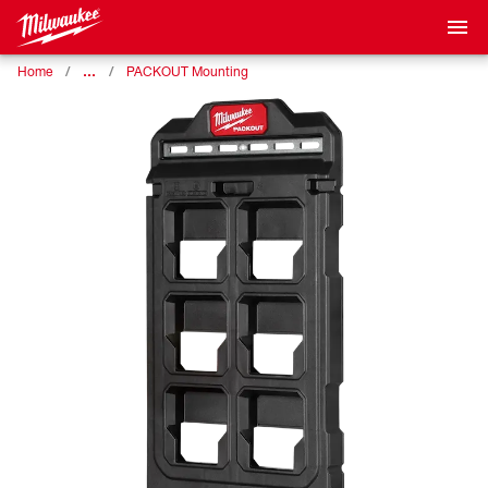
…
Home
PACKOUT Mounting