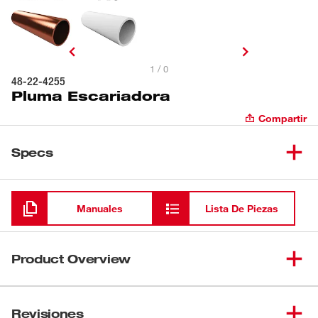
1 / 0
48-22-4255
Pluma Escariadora
Compartir
Specs
Cargando
Manuales
Lista De Piezas
Product Overview
La pluma escariadora de Milwaukee® quita rápidamente
las rebabas de las tuberías de obre y PVC. La
Revisiones