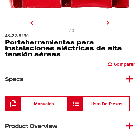
1 / 0
48-22-8290
Portaherramientas para
instalaciones eléctricas de alta
tensión aéreas
Compartir
Specs
Cargando
Manuales
Lista De Piezas
Product Overview