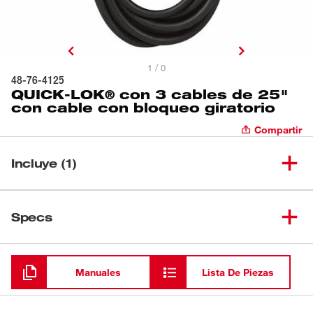
1 / 0
48-76-4125
QUICK-LOK® con 3 cables de 25"
con cable con bloqueo giratorio
Compartir
Incluye (1)
QUICK-LOK® con 3 cables de
(
1
)
25" con cable con bloqueo
48-76-4125
Specs
giratorio
Cargando
Manuales
Lista De Piezas