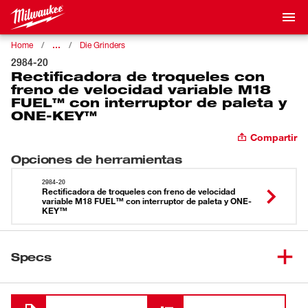
…
Home
Die Grinders
2984-20
Rectificadora de troqueles con
freno de velocidad variable M18
FUEL™ con interruptor de paleta y
ONE-KEY​™
Compartir
Opciones de herramientas
2984-20
Rectificadora de troqueles con freno de velocidad
variable M18 FUEL™ con interruptor de paleta y ONE-
KEY​™
Specs
Cargando