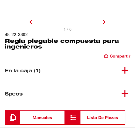
1 / 0
48-22-3802
Regla plegable compuesta para
ingenieros
Compartir
En la caja (1)
Regla plegable compuesta para
(
1
)
48-22-3802
Specs
ingenieros
Cargando
Manuales
Lista De Piezas