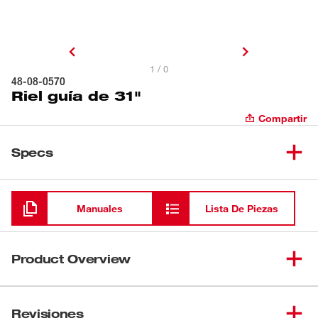
1 / 0
48-08-0570
Riel guía de 31"
Compartir
Specs
Cargando
Manuales
Lista De Piezas
Product Overview
Los rieles guía de Milwaukee® están diseñados para
TM
trabajar con la sierra circular de inmersión M18 FUEL
Revisiones