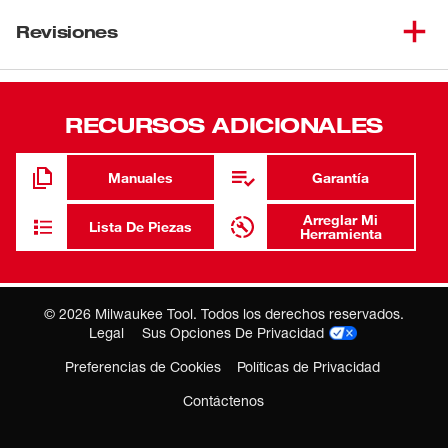
Nuestra rueda de carga está diseñada para usarse con el
desatascador de tambor para alcantarillas MX FUEL™.
Revisiones
La rueda de carga lo ayuda a cargar la máquina en un
camión o camioneta. Con la rueda de carga conectada,
puede levantar la máquina desde las asas en la parte
RECURSOS ADICIONALES
inferior para que una sola persona cargue la máquina en
un vehículo. La rueda de carga incluye una conexión
rápida sin herramientas que le permite conectarla
Manuales
Garantía
fácilmente al desatascador para alcantarillas.
Rueda de carga para desatascador de tambor para
Arreglar Mi
Lista De Piezas
Herramienta
alcantarillas MX FUEL™
Ayuda a la máquina de carga o a la camioneta de
servicio
©
2026
Milwaukee Tool. Todos los derechos reservados.
Legal
Sus Opciones De Privacidad
Conexión rápida sin herramientas a la máquina
Preferencias de Cookies
Políticas de Privacidad
Accesorio opcional para la máquina desatascadora
de tambor para alcantarillas MX FUEL™
Contáctenos
Dónde Comprar
Peso del producto: 5 lb