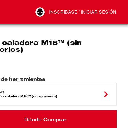
Your Account
INSCRÍBASE / INICIAR SESIÓN
Conectar
Cerrar sesión
 caladora M18™ (sin
orios)
 de herramientas
-20
rra caladora M18™ (sin accesorios)
Dónde Comprar