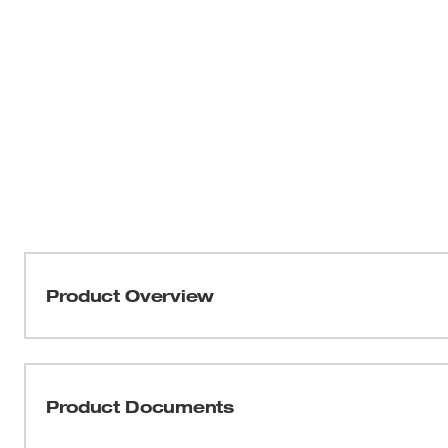
Product Overview
La sierra caladora inalámbrica M18™ con batería de ION
de Milwaukee que funciona con este tipo de baterías. 
precisión, versatilidad y facilidad de uso. La configura
Product Documents
versatilidad de corte que cualquier otra sierra caladora
usuario seleccione el tipo de corte o la velocidad especí