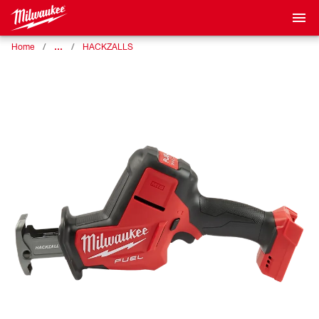
…
Home
HACKZALLS