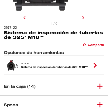
1 / 0
2976-22
Sistema de inspección de tuberías
de 325’ M18™
Compartir
Opciones de herramientas
2976-22
Sistema de inspección de tuberías de 325’ M18™
En la caja (14)
Carrete de inspección de
(
1
)
tuberías semirrígido M18™ de
2976-20
Specs
325'