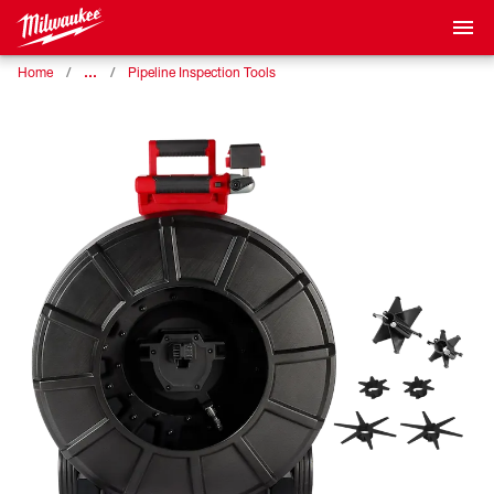
…
Home
Pipeline Inspection Tools