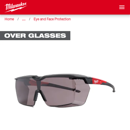
…
Home
Eye and Face Protection