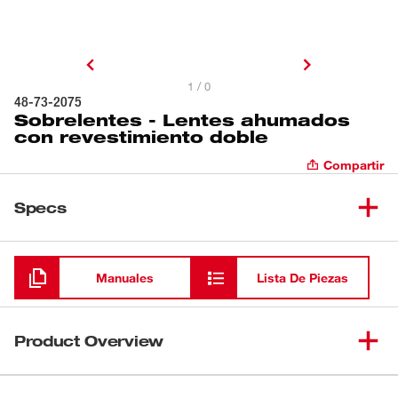
1 / 0
48-73-2075
Sobrelentes - Lentes ahumados
con revestimiento doble
Compartir
Specs
Cargando
Manuales
Lista De Piezas
Product Overview
Nuestros Sobrelentes (Over The Glasses, OTG) están