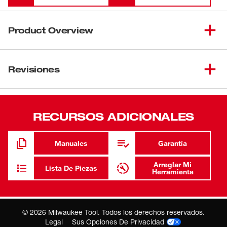
Product Overview
Nuestro sombrero ajustable de lona encerada está
diseñado para el uso diario, con forro de franela y correa
Revisiones
de cuero ajustable. Construido con costuras reforzadas y
la carcasa encerada, repele el agua de forma natural y
ofrece un aspecto desgastado desde el primer día.
RECURSOS ADICIONALES
Lienzo encerado resistente al agua - Repele la
humedad de forma natural y ofrece un aspecto
amoldado.
Manuales
Garantía
Costuras reforzadas - Mejora la durabilidad.
Arreglar Mi
Lista De Piezas
Herramienta
Banda sudor que absorbe la humedad - Ayuda a
controlar el sudor para una comodidad durante todo el
día.
©
2026
Milwaukee Tool. Todos los derechos reservados.
Interior forrado de franela - Mejora el diseño premium.
Legal
Sus Opciones De Privacidad