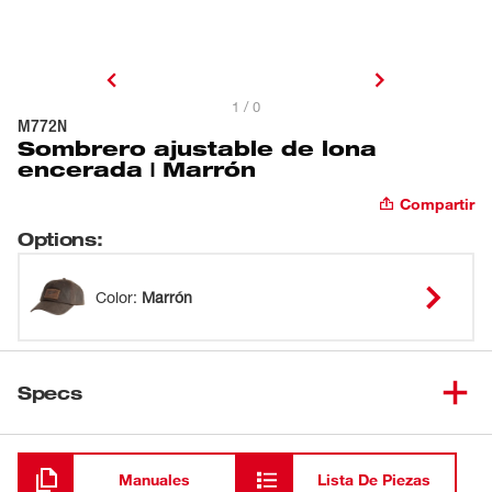
1 / 0
M772N
Sombrero ajustable de lona
encerada | Marrón
Compartir
Options
:
Color
:
Marrón
Specs
Cargando
Manuales
Lista De Piezas