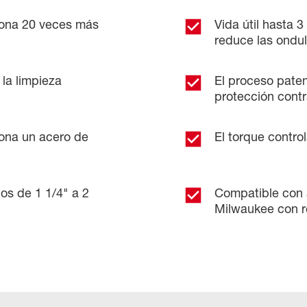
ona 20 veces más
Vida útil hasta 
reduce las ondu
 la limpieza
El proceso pat
protección contr
iona un acero de
El torque contro
os de 1 1/4" a 2
Compatible con 
Milwaukee con 