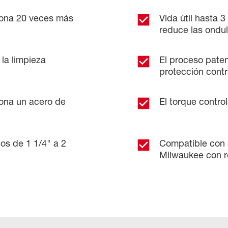
ona 20 veces más
Vida útil hasta 
reduce las ondu
 la limpieza
El proceso pat
protección contr
iona un acero de
El torque contro
os de 1 1/4" a 2
Compatible con 
Milwaukee con 