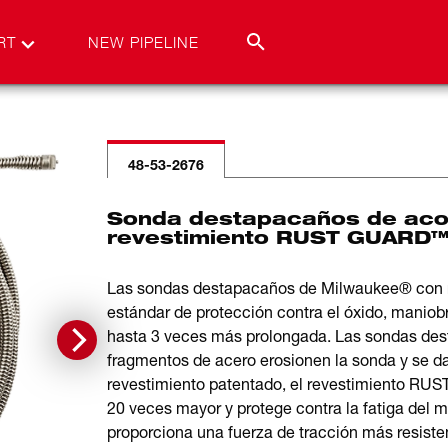
RT
NEW PIPELINE
48-53-2676
Sonda destapacaños de acop
revestimiento RUST GUARD™ 
Las sondas destapacaños de Milwaukee® con
estándar de protección contra el óxido, maniobr
hasta 3 veces más prolongada. Las sondas dest
fragmentos de acero erosionen la sonda y se da
revestimiento patentado, el revestimiento RU
20 veces mayor y protege contra la fatiga del 
proporciona una fuerza de tracción más resiste