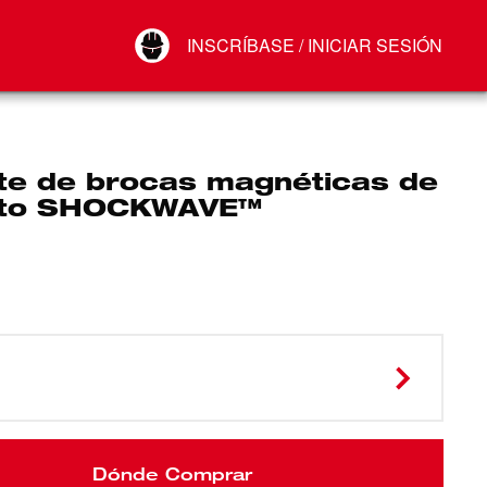
Your Account
INSCRÍBASE / INICIAR SESIÓN
Conectar
Cerrar sesión
te de brocas magnéticas de
cto SHOCKWAVE™
Dónde Comprar