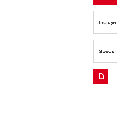
Incluye 
(
1
)
Specs
Cargando
 Duty están diseñados para ofrecer una
Use con la