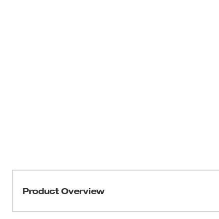
Product Overview
Los soportes de brocas magnéticas Shockwave™ Impact