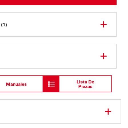
(1)
Soporte de brocas magnéticas de
48-32-
4504
impacto SHOCKWAVE™
Lista De
Manuales
Piezas
s brocas de inserción SHOCKWAVE™ Impact Duty™ de