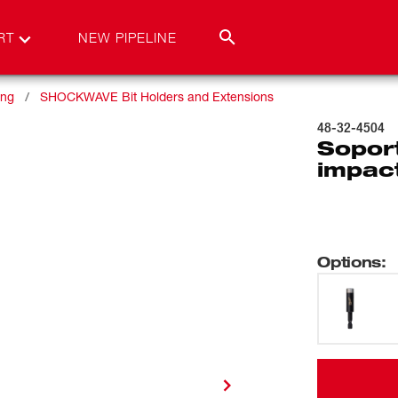
RT
NEW PIPELINE
ing
SHOCKWAVE Bit Holders and Extensions
48-32-4504
Sopor
impa
Options
: