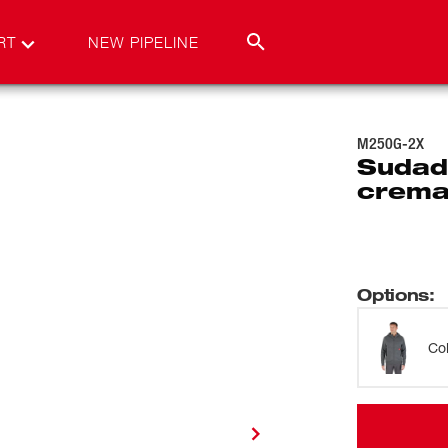
RT
NEW PIPELINE
M250G-2X
Sudad
crema
Options
:
Co