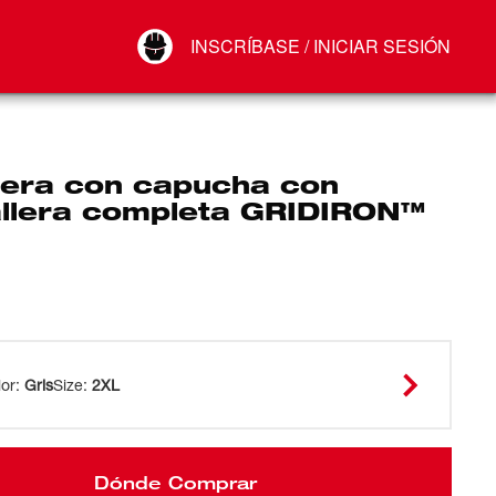
Your Account
INSCRÍBASE / INICIAR SESIÓN
Conectar
Cerrar sesión
era con capucha con
llera completa GRIDIRON™
lor
:
Gris
Size
:
2XL
Dónde Comprar