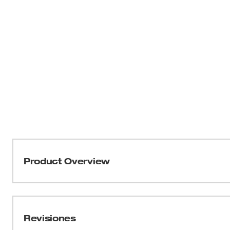
Product Overview
Parte de nuestra colección GRIDIRON™ de MILWAUKEE
cremallera completa GRIDIRON™ está HECHA PARA RE
algodón/poliéster resistente a la abrasión y al desgast
Revisiones
completa le permite trabajar arduamente sin sacrificar