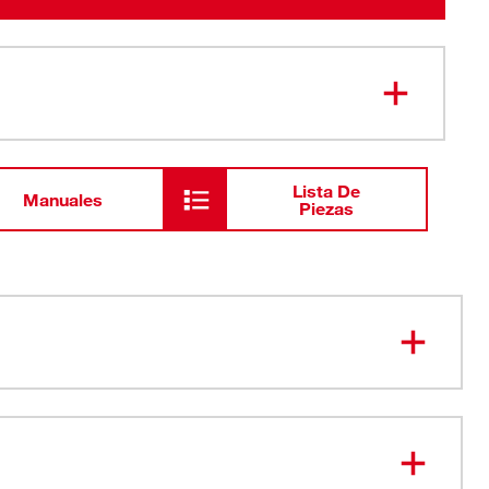
Lista De
Manuales
Piezas
odón/poliéster pesada y duradera
 punto doble
eforzados