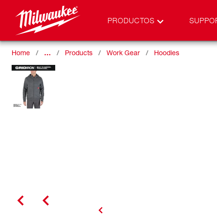
PRODUCTOS
SUPPO
Home
…
Products
Work Gear
Hoodies