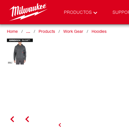
PRODUCTOS
SUPPO
Home
…
Products
Work Gear
Hoodies