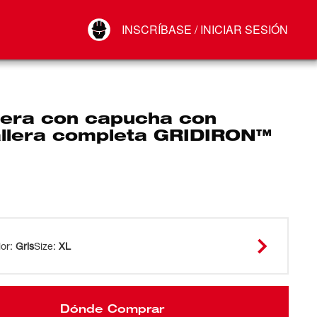
Your Account
INSCRÍBASE / INICIAR SESIÓN
Conectar
Cerrar sesión
era con capucha con
llera completa GRIDIRON™
lor
:
Gris
Size
:
XL
Dónde Comprar