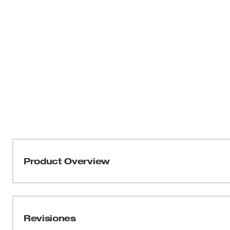
Product Overview
Parte de nuestra colección GRIDIRON™ de MILWAUKEE
cremallera completa GRIDIRON™ está HECHA PARA RE
algodón/poliéster resistente a la abrasión y al desgast
Revisiones
completa le permite trabajar arduamente sin sacrificar