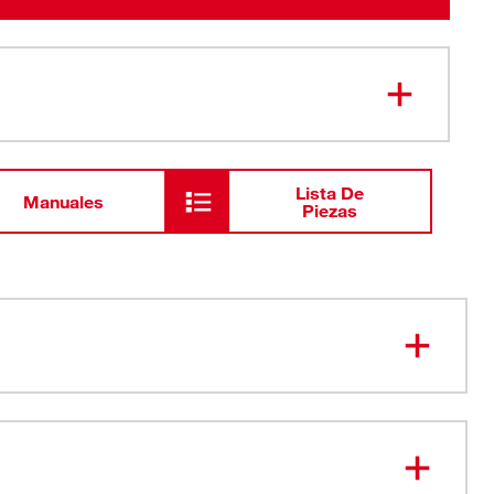
Lista De
Manuales
Piezas
odón/poliéster pesada y duradera
 punto doble
eforzados