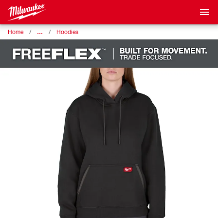
…
Home
Hoodies