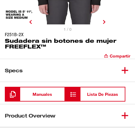
1 / 0
F251B-2X
Sudadera sin botones de mujer
FREEFLEX™
Compartir
Specs
Cargando
Manuales
Lista De Piezas
Product Overview
Parte de nuestra colección FREEFLEX™, la sudadera sin