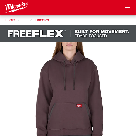
…
Home
Hoodies