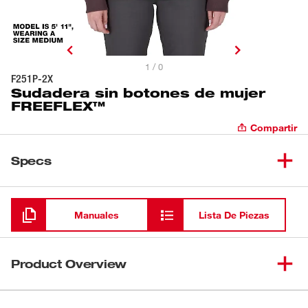
1 / 0
F251P-2X
Sudadera sin botones de mujer
FREEFLEX™
Compartir
Specs
Cargando
Manuales
Lista De Piezas
Product Overview
Parte de nuestra colección FREEFLEX™, la sudadera sin