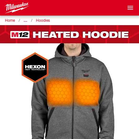
…
Home
Hoodies