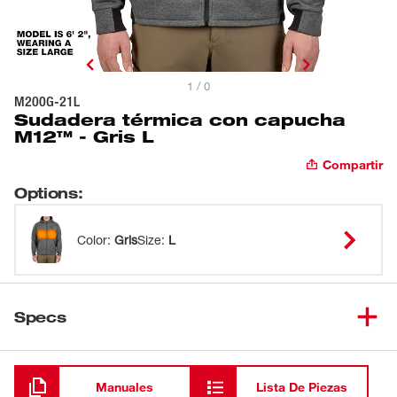
1 / 0
M200G-21L
Sudadera térmica con capucha
M12™ - Gris L
Compartir
Options
:
Color
:
Gris
Size
:
L
Specs
Cargando
Manuales
Lista De Piezas