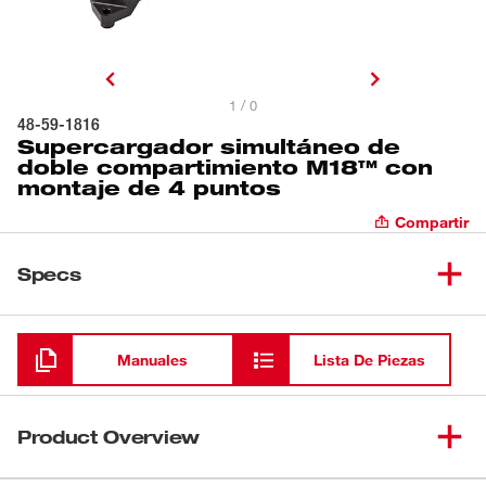
1 / 0
48-59-1816
Supercargador simultáneo de
doble compartimiento M18™ con
montaje de 4 puntos
Compartir
Specs
Cargando
Manuales
Lista De Piezas
Product Overview