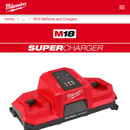
…
Home
M18 Batteries and Chargers