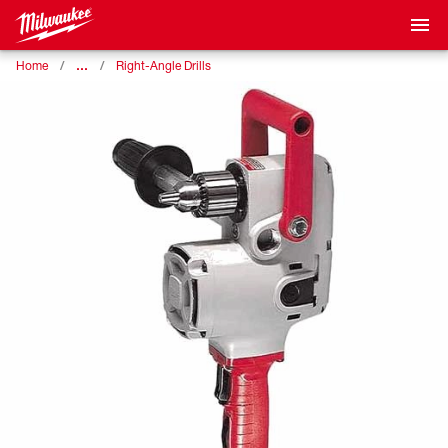
…
Home
Right-Angle Drills