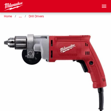
…
Home
Drill Drivers