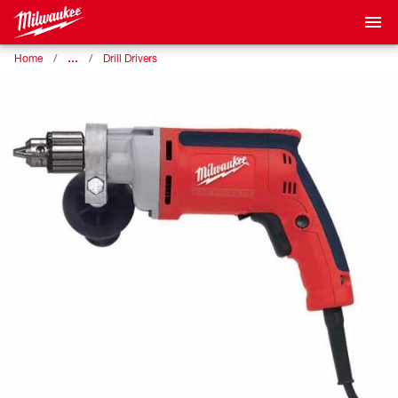
…
Home
Drill Drivers