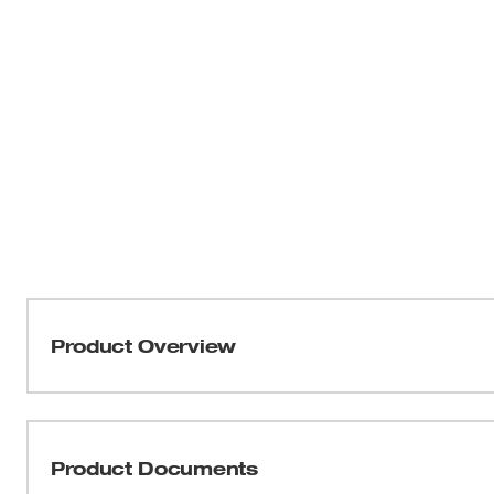
Product Overview
El taladro percutor/destornillador compacto sin esc
compacto y capaz. El taladro percutor compacto mide 5.8"
que permite un excelente control, especialmente mientr
Product Documents
El motor sin escobillas está hecho para garantizar un r