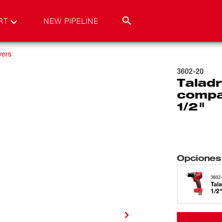
RT
NEW PIPELINE
ivers
3602-20
Taladr
compa
1/2"
Opciones
3602
Tal
1/2