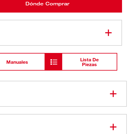
Dónde Comprar
Lista De
Manuales
Piezas
acto: proporciona un excelente equilibrio y control y
ra aplicaciones aéreas o trabajo en espacios estrechos
n escobillas ofrece la capacidad para completar