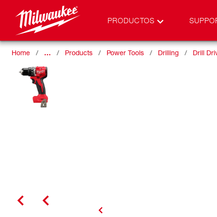
PRODUCTOS
SUPPO
Home
…
Products
Power Tools
Drilling
Drill Dr