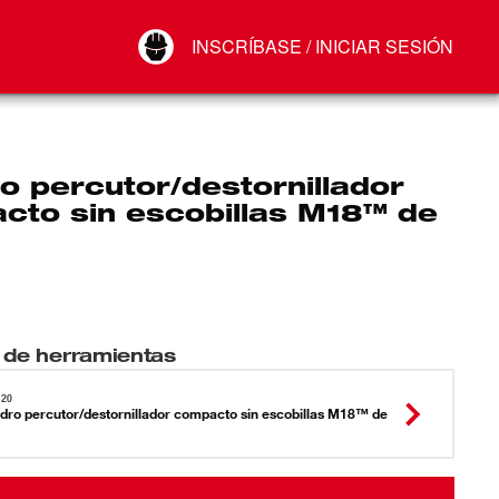
Your Account
INSCRÍBASE / INICIAR SESIÓN
Conectar
Cerrar sesión
o percutor/destornillador
cto sin escobillas M18™ de
 de herramientas
-20
adro percutor/destornillador compacto sin escobillas M18™ de
"