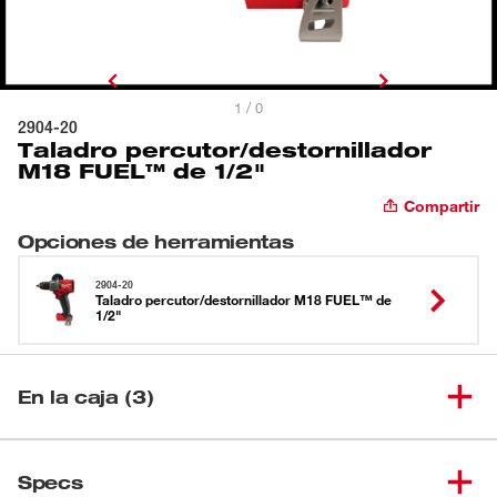
1 / 0
2904-20
Taladro percutor/destornillador
M18 FUEL™ de 1/2"
Compartir
Opciones de herramientas
2904-20
Taladro percutor/destornillador M18 FUEL™ de
1/2"
En la caja (3)
Taladro percutor/destornillador
(
1
)
2904-20
Specs
M18 FUEL™ de 1/2"