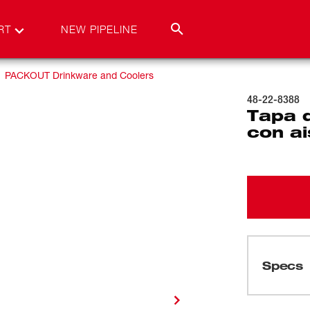
RT
NEW PIPELINE
PACKOUT Drinkware and Coolers
48-22-8388
Tapa 
con a
Specs
Cargando