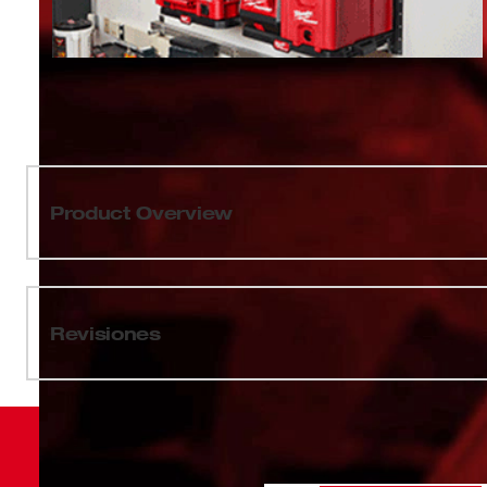
Product Overview
Nuestra tapa de boca ancha PACKOUT™ cuenta con una 
Cuando se combina con una botella PACKOUT™, nues
prueba de fugas proporciona retención de frío y calor du
Revisiones
transporte cómodo, incluso con guantes en las mano
apta para lavavajilla se desmonta fácilmente para una l
PACKOUT™ está diseñada para usarla con las botella
PACKOUT™ de MILWAUKEE® es el sistema de almacenam
de la industria.