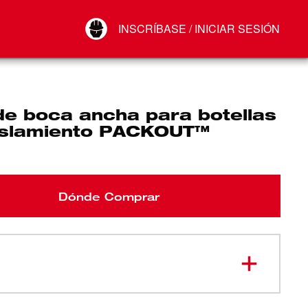
Your Account
INSCRÍBASE / INICIAR SESIÓN
Conectar
Cerrar sesión
de boca ancha para botellas
islamiento PACKOUT™
Dónde Comprar