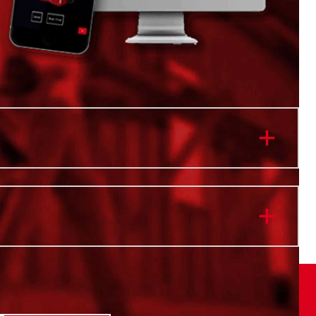
cilidad: Boca elevada
ca ancha a prueba de fugas
n en frío y en caliente durante todo el día
 para un transporte cómodo
cil, desmontaje rápido
 lavavajillas