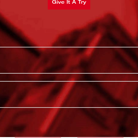
Give It A Try
boca elevada para beber con facilidad.
Beba con fa
tra tapa de boca ancha PACKOUT™ a
Tapa de bo
rante todo el día. El asa grande permite un
s. Nuestra tapa de boca ancha PACKOUT™
Conservació
impieza fácil. La tapa de boca ancha
Asa grande
s con aislamiento PACKOUT™. El sistema
iento modular más versátil y duradero
Limpieza fá
RECURSOS ADICIONALES
Apto para el