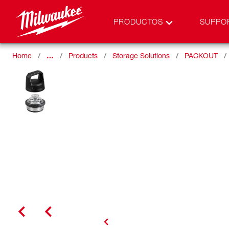
PRODUCTOS
SUPPO
Home
…
Products
Storage Solutions
PACKOUT