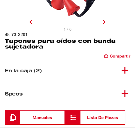
1 / 0
48-73-3201
Tapones para oídos con banda
sujetadora
Compartir
En la caja (2)
Tapones para oídos de aleta
(
1
)
con banda sujetadora de
48-73-3205
Specs
repuesto
Cargando
Tapones para oídos de espuma
(
1
)
48-73-3206
de repuesto
Manuales
Lista De Piezas