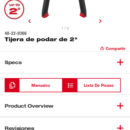
1 / 0
48-22-9366
Tijera de podar de 2"
Compartir
Specs
Cargando
Manuales
Lista De Piezas
Product Overview
Nuestra tijera de podar de 2" ofrece el corte más fácil y
es más duradera. El recubrimiento de baja fricción de la
Revisiones