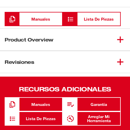
Cargando
Manuales
Lista De Piezas
Product Overview
Nuestra torre de iluminación y cargador LED M18™
ROCKET™ están diseñados para brindar una solución de
Revisiones
iluminación que se adapte, rinda y resista el lugar de
trabajo. Esta torre de iluminación se configura en
segundos hasta una altura máxima de 7' y se reduce a
RECURSOS ADICIONALES
menos de 4' para un fácil transporte y almacenamiento.
El cabezal de iluminación LED se puede extender de 4' a
7' para iluminar trabajos elevados o minimizar las
Manuales
Garantía
sombras cuando proyecta la luz hacia abajo. El cabezal
de iluminación multidireccional le brinda al usuario la
Arreglar Mi
Lista De Piezas
Herramienta
capacidad de orientar los tres cabezales de iluminación