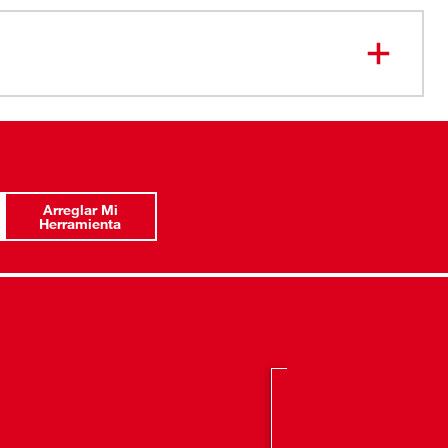
-47-0461
Arreglar Mi
Herramienta