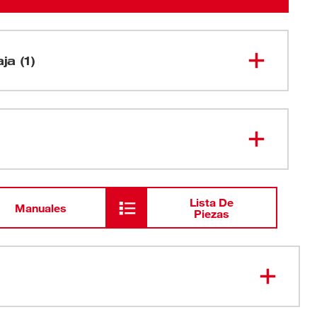
ja (1)
Trinquete M12 FUEL™ de 1/2" (sin
2558-20
accesorios)
Lista De
Manuales
Piezas