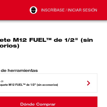
Your Account
INSCRÍBASE / INICIAR SESIÓN
Conectar
Cerrar sesión
ete M12 FUEL™ de 1/2" (sin
orios)
 de herramientas
-20
nquete M12 FUEL™ de 1/2" (sin accesorios)
Dónde Comprar