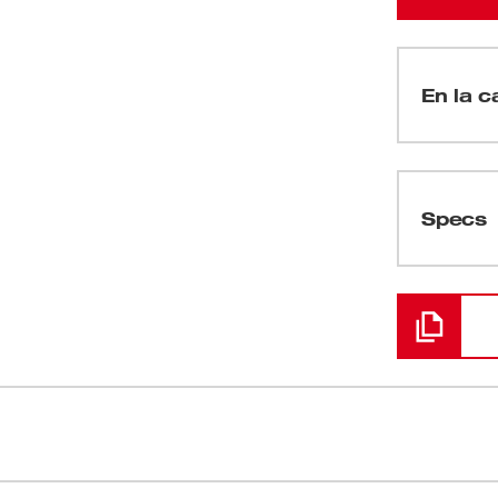
En la ca
(
1
)
Specs
Cargando