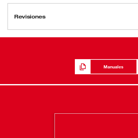
58-14-2556d3
Revisiones
Manuales