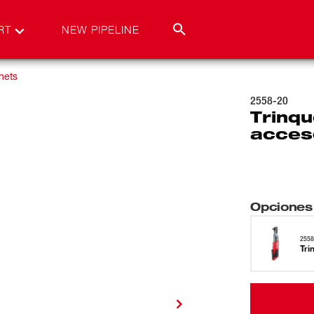
RT
NEW PIPELINE
hets
2558-20
Trinqu
acces
Opciones
2558
Tri