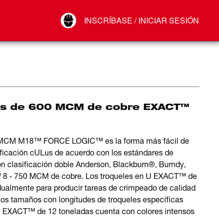
Your Account
INSCRÍBASE / INICIAR SESIÓN
Conectar
Cerrar sesión
res de 600 MCM de cobre EXACT™
0 MCM M18™ FORCE LOGIC™ es la forma más fácil de
ficación cULus de acuerdo con los estándares de
on clasificación doble Anderson, Blackburn®, Burndy,
n.º 8 - 750 MCM de cobre. Los troqueles en U EXACT™ de
ualmente para producir tareas de crimpeado de calidad
los tamaños con longitudes de troqueles específicas
U EXACT™ de 12 toneladas cuenta con colores intensos