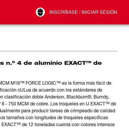
Your Account
INSCRÍBASE / INICIAR SESIÓN
Conectar
Cerrar sesión
s n.º 4 de aluminio EXACT™ de
0 MCM M18™ FORCE LOGIC™ es la forma más fácil de
ficación cULus de acuerdo con los estándares de
on clasificación doble Anderson, Blackburn®, Burndy,
n.º 8 - 750 MCM de cobre. Los troqueles en U EXACT™ de
ualmente para producir tareas de crimpeado de calidad
los tamaños con longitudes de troqueles específicas
U EXACT™ de 12 toneladas cuenta con colores intensos