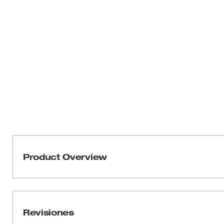
Product Overview
Nuestra varilla de extensión de 2-1/2" permite una limp
Gracias a la longitud de 19-1/2", la conexión de dos varil
un fácil almacenamiento. Estas varillas de extensión p
Revisiones
limpiar en cualquier aplicación. El anillo con la indicaci