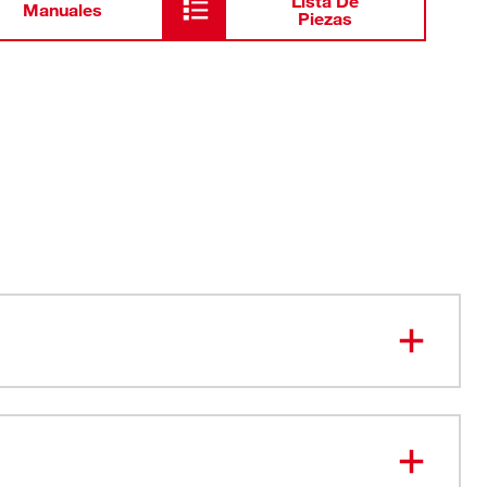
Lista De
Manuales
Piezas
lor rojo para identificación rápida de su diámetro de 2-
con otras mangueras de aspiradora de 2-1/2" de