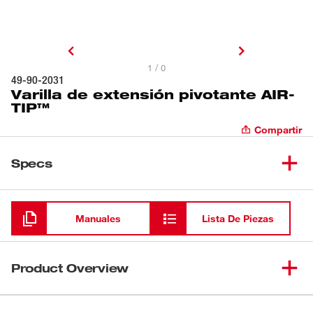
1 / 0
49-90-2031
Varilla de extensión pivotante AIR-
TIP™
Compartir
Specs
Cargando
Manuales
Lista De Piezas
Product Overview
Nuestra varilla de extensión pivotante AIR-TIP™ ofrece un