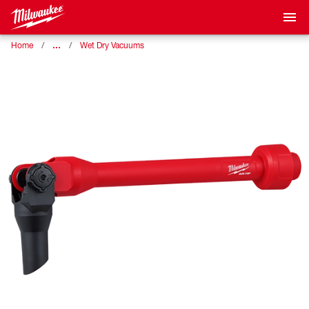
…
Home
Wet Dry Vacuums